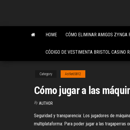
Skip
to
the
content
HOME
CÓMO ELIMINAR AMIGOS ZYNGA 
CÓDIGO DE VESTIMENTA BRISTOL CASINO 
Category
Astle65812
Cómo jugar a las máqui
By
AUTHOR
Seguridad y transparencia: Los jugadores de máquin
multiplataforma: Para poder jugar a las tragaperras on