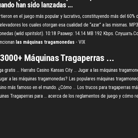
ndo han sido lanzadas ...
eron en el juego más popular y lucrativo, constituyendo más del 60% d
elevadores los cuales otorgan esa cualidad de “azar” a las mismas. MP
amonedas (wild spiritslot). 10:18 Размер: 14.14 MB 192 Kbps. Слушат
ncionan
las
máquinas
tragamonedas
- VIX
3000+ Máquinas Tragaperras ...
gratis ... Harrahs Casino Kansas City ... Jugar a las máquinas tragamone
o jugar a las máquinas tragamonedas? Las populares máquinas tragamon
sino más famoso en el mundo. ¿Cómo ... Los trucos para tragaperras má
quinas Tragaperras para ... acerca de los reglamentos de juego y cómo 