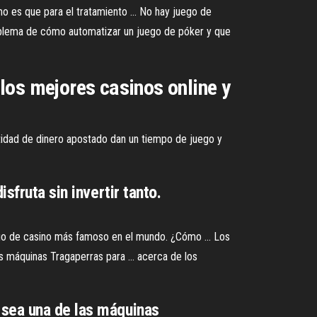
 es que para el tratamiento ... No hay juego de
problema de cómo automatizar un juego de póker y que
los mejores casinos online y
idad de dinero apostado dan un tiempo de juego y
sfruta sin invertir tanto.
o de casino más famoso en el mundo. ¿Cómo ... Los
s máquinas Tragaperras para ... acerca de los
 sea una de las máquinas