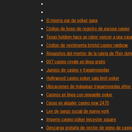
El mismo par de póker gana
Código de bono de registro de europa casino
Texas holdem hace un rubor vencer a una casa
Código de vestimenta bristol casino rainbow
Requisitos del mentor de la ruleta de ffxiv dut
007 casino royale en línea gratis
Juegos de casino y tragamonedas
Hollywood casino poker sala limit poker
Ubicaciones de máquinas tragamonedas elton 
Casinos en línea con pineaplle poker
Casas en alquiler casino nsw 2470
Ley de juego social de nueva york
Imperio casino póker leicester square
Descarga gratuita de vector de signo de casin