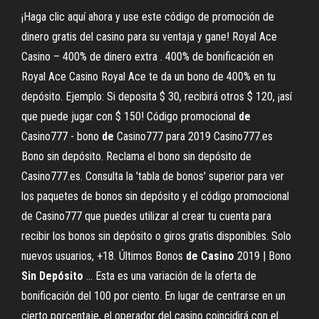
¡Haga clic aquí ahora y use este código de promoción de
dinero gratis del casino para su ventaja y gane! Royal Ace
Casino – 400% de dinero extra . 400% de bonificación en
Royal Ace Casino Royal Ace te da un bono de 400% en tu
depósito. Ejemplo: Si deposita $ 30, recibirá otros $ 120, ¡así
que puede jugar con $ 150! Código promocional
de
Casino777 - bono
de
Casino777 para 2019 Casino777.es
Bono sin depósito. Reclama el bono sin depósito de
Casino777.es. Consulta la 'tabla de bonos' superior para ver
los paquetes de bonos sin depósito y el código promocional
de Casino777 que puedes utilizar al crear tu cuenta para
recibir los bonos sin depósito o giros gratis disponibles. Solo
nuevos usuarios, +18. Últimos Bonos
de
Casino
2019 | Bono
Sin
Depósito
... Esta es una variación de la oferta de
bonificación del 100 por ciento. En lugar de centrarse en un
cierto porcentaje, el operador del casino coincidirá con el