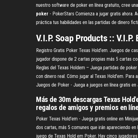
nuestro software de poker en línea gratuito, cree un
poker
- PokerStars Comienza a jugar gratis ahora. A
práctica tus habilidades en las partidas de dinero fic
V.I.P. Soap Products :: V.I.P
Registro Gratis Poker Texas Hold’em. Juegos de casi
jugador dispone de 2 cartas propias más 5 cartas comu
Reglas del Texas Holdem – Juega partidas de poker Te
con dinero real. Cómo jugar al Texas Hold'em. Para a
Juegos de Poker - Juega a juegos en línea gratis e
Más de 30m descargas Texas Hold'e
regalos de amigos y premios en lín
Poker Texas Hold’em - Juega gratis online en Miniju
dos cartas, más 5 comunes que irán apareciendo en l
juego de Texas Hold em Poker. Hay cinco jugadores e