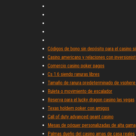
Códigos de bono sin depósito para el casino s
Casino americano y relaciones con inversionis
Comercio casino poker pagos
Cs 1.6 siendo ranuras libres
Tamaño de ranura predeterminado de vsphere
Ruleta o movimiento de escalador
Reserva para el lucky dragon casino las vegas
Texas holdem poker con amigos
Call of duty advanced geant casino
Mesas de póquer personalizadas de alta gama
Palmas dueño del casino amas de casa reales