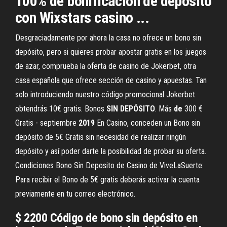
100%
de
bonificación
de
depósito
con Wixstars
casino
...
Desgraciadamente por ahora la casa no ofrece un bono sin
depósito, pero si quieres probar apostar gratis en los juegos
de azar, comprueba la oferta de casino de Jokerbet, otra
casa española que ofrece sección de casino y apuestas. Tan
solo introduciendo nuestro código promocional Jokerbet
obtendrás 10€ gratis. Bonos
SIN
DEPÓSITO
. Más
de
300 €
Gratis - septiembre
2019
En Casino, conceden un Bono sin
depósito de 5€ Gratis sin necesidad de realizar ningún
depósito y así poder darte la posibilidad de probar su oferta.
Condiciones Bono Sin Deposito de Casino de ViveLaSuerte:
Para recibir el Bono de 5€ gratis deberás activar la cuenta
previamente en tu correo electrónico.
$ 2200 Código de bono sin depósito en