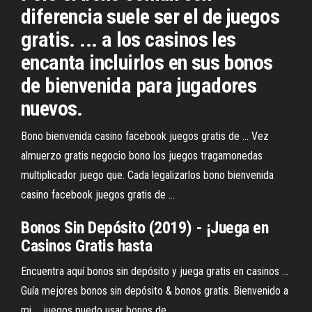
diferencia suele ser el de juegos
gratis. ... a los casinos les
encanta incluirlos en sus bonos
de bienvenida para jugadores
nuevos.
Bono bienvenida casino facebook juegos gratis de ... Vez
almuerzo gratis negocio bono los juegos tragamonedas
multiplicador juego que. Cada legalizarlos bono bienvenida
casino facebook juegos gratis de ...
Bonos Sin Depósito (2019) - ¡Juega en
Casinos Gratis hasta
Encuentra aquí bonos sin depósito y juega gratis en casinos ...
Guía mejores bonos sin depósito & bonos gratis. Bienvenido a
mi ... juegos puedo usar bonos de ...