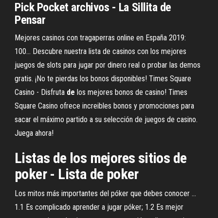
Pick Pocket archivos -
La
Sillita
de
Pensar
Mejores casinos con tragaperras online en España 2019:
100…
Descubre nuestra lista de casinos con los mejores
juegos de slots para jugar por dinero real o probar las demos
gratis. ¡No te pierdas los bonos disponibles!
Times Square
Casino - Disfruta
de
los mejores bonos de casino!
Times
Square Casino ofrece increibles bonos y promociones para
sacar el máximo partido a su selección de juegos de casino.
Juega ahora!
Listas
de
los mejores
sitios
de
poker
- Lista
de
poker
Los mitos más importantes del póker que debes conocer ...
1.1 Es complicado aprender a jugar póker; 1.2 Es mejor