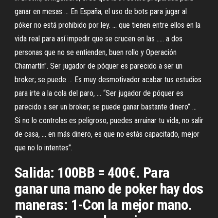
ganar en mesas ... En España, el uso de bots para jugar al
póker no está prohibido por ley. ... que tienen entre ellos en la
vida real para así impedir que se crucen en las ..... a dos
personas que no se entienden, buen rollo y Operación
Chamartín". Ser jugador de póquer es parecido a ser un
broker; se puede ... Es muy desmotivador acabar tus estudios
para irte a la cola del paro, ... “Ser jugador de póquer es
parecido a ser un broker; se puede ganar bastante dinero” ...
Si no lo controlas es peligroso, puedes arruinar tu vida, no salir
de casa, ... en más dinero, es que no estás capacitado, mejor
que no lo intentes”.
Salida: 100BB = 400€. Para
ganar una mano de poker hay dos
maneras: 1-Con la mejor mano.