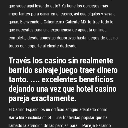
qué sigue aquí leyendo esto? Ya tiene los consejos más
importantes para ganar en el casino, así que sígalos y vaya a
ganar. Bienvenido a Caliente.mx Caliente.MX te trae todo lo
que necesitas para una experiencia de apuesta en línea
completa, desde apuestas deportivas hasta juegos de casino
todos con soporte al cliente dedicado.
Través los casino sin realmente
barrido salvaje juego traer dinero
tanto. .... excelentes beneficios
dejando una vez que hotel casino
pareja exactamente.
El Casino Español es un edificio antiguo adaptado como ...
Barra libre incluida en el ... una festividad popular que ha
llamado la atención de las parejas para ...
Pareja
Bailando