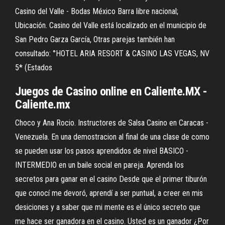
Casino del Valle - Bodas México Barra libre nacional;
Ubicación. Casino del Valle está localizado en el municipio de
San Pedro Garza García, Otras parejas también han
consultado: °HOTEL ARIA RESORT & CASINO LAS VEGAS, NV
5* (Estados
Juegos de Casino online en Caliente.MX -
Caliente.mx
Choco y Ana Rocio. Instructores de Salsa Casino en Caracas -
Venezuela. En una demostracion al final de una clase de como
se pueden usar los pasos aprendidos de nivel BASICO -
INTERMEDIO en un baile social en pareja. Aprenda los
secretos para ganar en el casino Desde que el primer tiburón
que conocí me devoró, aprendí a ser puntual, a creer en mis
desiciones y a saber que mi mente es el único secreto que
me hace ser ganadora en el casino. Usted es un ganador ¿Por