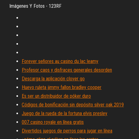
Imágenes Y Fotos - 123RF
Forever señores au casino du lac leamy
Profesor caos y disfraces generales desorden
Descarga la aplicación clover go
Huevo ruleta jimmy fallon bradley cooper
Es ser un distribuidor de póker duro
Códigos de bonificación sin depósito silver oak 2019
Juego de la rueda de la fortuna elvis presley
007 casino royale en línea gratis
Divertidos juegos de perros para jugar en línea