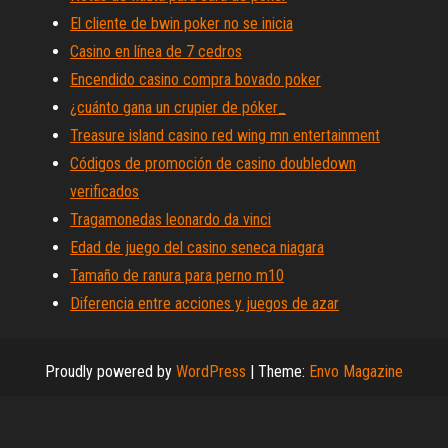
El cliente de bwin poker no se inicia
Casino en línea de 7 cedros
Encendido casino compra bovado poker
¿cuánto gana un crupier de póker_
Treasure island casino red wing mn entertainment
Códigos de promoción de casino doubledown
verificados
Tragamonedas leonardo da vinci
Edad de juego del casino seneca niagara
Tamaño de ranura para perno m10
Diferencia entre acciones y juegos de azar
Proudly powered by
WordPress
|
Theme:
Envo Magazine