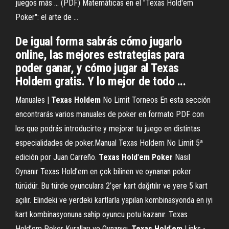
juegos más ... (PDF) Matemáticas en el "Texas Hold'em
Poker": el arte de ...
De igual forma sabrás cómo jugarlo
online, las mejores estrategias para
poder ganar, y cómo jugar al Texas
Holdem gratis. Y lo mejor de todo ...
Manuales |
Texas
Holdem
No Limit Torneos En esta sección
encontrarás varios manuales de poker en formato PDF con
los que podrás introducirte y mejorar tu juego en distintas
especialidades de poker.Manual Texas Holdem No Limit 5ª
edición por Juan Carreño.
Texas
Hold
'
em
Poker
Nasıl
Oynanır Texas Hold’em en çok bilinen ve oynanan poker
türüdür. Bu türde oyunculara 2’şer kart dağıtılır ve yere 5 kart
açılır. Elindeki ve yerdeki kartlarla yapılan kombinasyonda en iyi
kart kombinasyonuna sahip oyuncu potu kazanır. Texas
Hold’em Poker Kuralları ve Oynanışı.
Texas
Hold
'
em
Links -