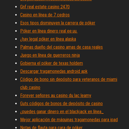
Gnf real estate casino 2470
Casino en línea de 7 cedros
Esos tipos disminuyen la carrera de póker
Póker en línea dinero real ee.uu.
¿hay legal póker en línea alaska
Palmas dueño del casino amas de casa reales
Juego en línea de guerreros ninja
Gobierna el póker de texas holdem
Descargar tragamonedas android apk
Código de bono sin depósito para veteranos de miami
club casino
Forever señores au casino du lac leamy
Guts códigos de bonos de depósito de casino
¿puedes ganar dinero en el blackjack en línea_
Mejor aplicación de máquinas tragamonedas para ipad
Notas de flauta para cara de póker