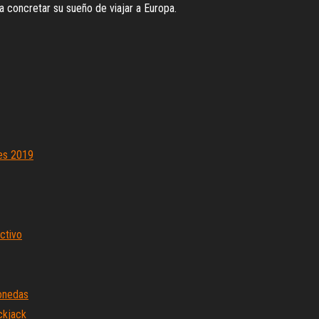
 concretar su sueño de viajar a Europa.
res 2019
ctivo
onedas
ckjack