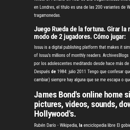
en Londres, el título es una de las 200 variantes de
tragamonedas.
Juego Rueda de la fortuna. Girar la 
modo de 2 jugadores. Cómo jugar:
Issuu is a digital publishing platform that makes it s
of Issuu’s millions of monthly readers.
ArchivesBlogs |
por los adolescentes meditando desde hace más de c
Después
de
1984: julio 2011
Tengo que confesar que 
cambiar) siempre hay alguna que se me escapa o que
James Bond's online home si
pictures, videos, sounds, do
Hollywood's.
Rubén Darío - Wikipedia,
la
enciclopedia libre
El gobi