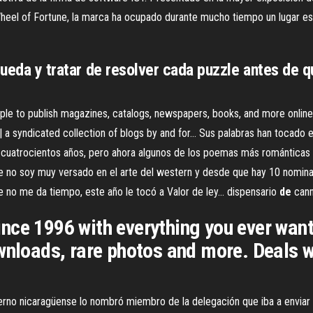
 Wheel of Fortune, la marca ha ocupado durante mucho tiempo un lugar e
rueda y tratar de resolver cada puzzle antes de 
imple to publish magazines, catalogs, newspapers, books, and more online.
 a syndicated collection of blogs by and for…
Sus palabras han tocado 
uatrocientos años, pero ahora algunos de los poemas más románticas ja
no soy muy versado en el arte del western y desde que hay 10 nominad
 no me da tiempo, este año le tocó a Valor de ley…
dispensario
de
cann
nce 1996 with everything you ever want
wnloads, rare photos and more. Deals w
erno nicaragüense lo nombró miembro de la delegación que iba a enviar 