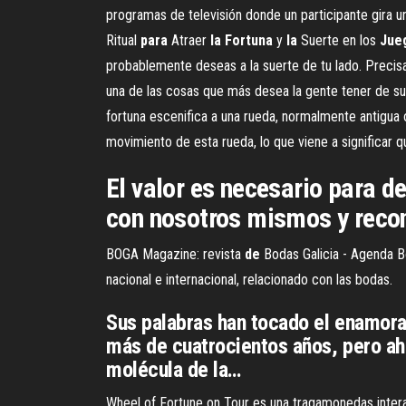
programas de televisión donde un participante gira u
Ritual
para
Atraer
la
Fortuna
y
la
Suerte en los
Jue
probablemente deseas a la suerte de tu lado. Precisam
una de las cosas que más desea la gente tener de su
fortuna escenifica a una rueda, normalmente antigua o 
movimiento de esta rueda, lo que viene a significar 
El valor es necesario para d
con nosotros mismos y recon
BOGA Magazine: revista
de
Bodas Galicia - Agenda 
nacional e internacional, relacionado con las bodas.
Sus palabras han tocado el enamor
más de cuatrocientos años, pero ah
molécula de la…
Wheel of Fortune on Tour es una tragamonedas intera