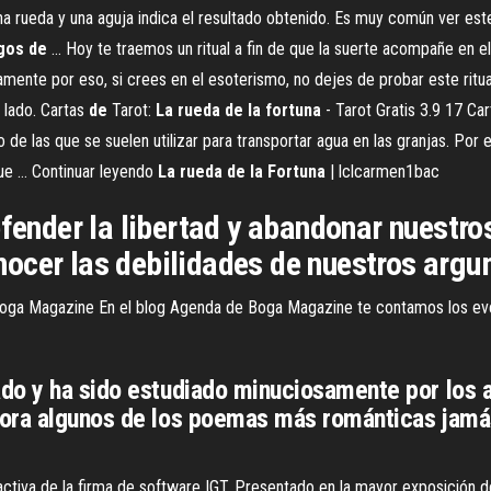
na rueda y una aguja indica el resultado obtenido. Es muy común ver est
gos
de
... Hoy te traemos un ritual a fin de que la suerte acompañe en el
ente por eso, si crees en el esoterismo, no dejes de probar este ritual 
 lado. Cartas
de
Tarot:
La
rueda
de
la
fortuna
- Tarot Gratis 3.9 17 Car
de las que se suelen utilizar para transportar agua en las granjas. Por e
que … Continuar leyendo
La
rueda
de
la
Fortuna
| lclcarmen1bac
efender la libertad y abandonar nuestro
ocer las debilidades de nuestros arg
Boga Magazine
En el blog Agenda de Boga Magazine te contamos los eve
ado y ha sido estudiado minuciosamente por los
ora algunos de los poemas más románticas jamás 
ctiva de la firma de software IGT. Presentado en la mayor exposición d