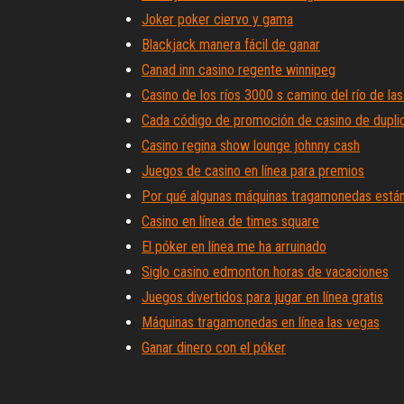
Joker poker ciervo y gama
Blackjack manera fácil de ganar
Canad inn casino regente winnipeg
Casino de los ríos 3000 s camino del río de las 
Cada código de promoción de casino de dupli
Casino regina show lounge johnny cash
Juegos de casino en línea para premios
Por qué algunas máquinas tragamonedas está
Casino en línea de times square
El póker en línea me ha arruinado
Siglo casino edmonton horas de vacaciones
Juegos divertidos para jugar en línea gratis
Máquinas tragamonedas en línea las vegas
Ganar dinero con el póker
A qué distancia está el casino winstar de fort 