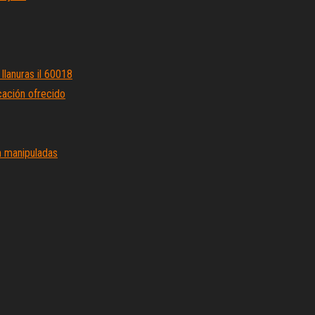
llanuras il 60018
cación ofrecido
n manipuladas
worth tx